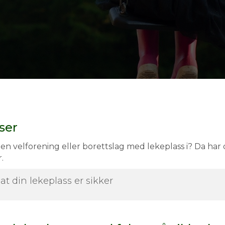
sser
i en velforening eller borettslag med lekeplass i? Da ha
.
t din lekeplass er sikker