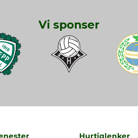
Vi sponser
enester
Hurtiglenker