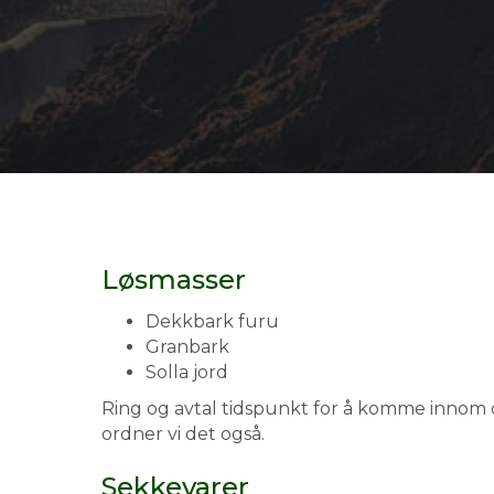
Løsmasser
Dekkbark furu
Granbark
Solla jord
Ring og avtal tidspunkt for å komme innom os
ordner vi det også.
Sekkevarer