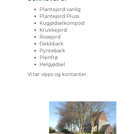
Plantejord vanlig
Plantejord Pluss
Kugjødselkompost
Krukkejord
Rosejord
Dekkbark
Pyntebark
Plenfrø
Helgjødsel
Vi tar vipps og kontanter.